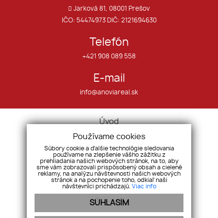
Jarková 81, 08001 Prešov
IČO: 54474973 DIČ: 2121694630
Telefón
+421 908 089 558
E-mail
info@anoviareal.sk
Úvod
O nás
Používame cookies
Služby
Súbory cookie a ďalšie technológie sledovania
používame na zlepšenie vášho zážitku z
Nehnuteľnosti
prehliadania našich webových stránok, na to, aby
sme vám zobrazovali prispôsobený obsah a cielené
Ponuka/dopyt
reklamy, na analýzu návštevnosti našich webových
Referencie
stránok a na pochopenie toho, odkiaľ naši
návštevníci prichádzajú.
Viac info
Kontakt
SÚHLASÍM
Cookies
GDPR