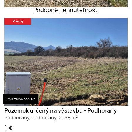
Podobné nehnuteľnosti
Predaj
Exkluzívna ponuka
Pozemok určený na výstavbu - Podhorany
2
Podhorany,
Podhorany,
2056 m
1
€