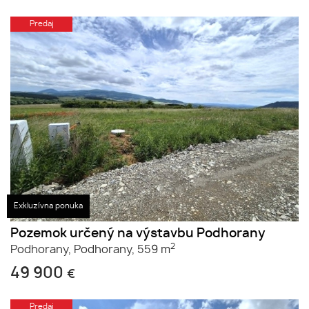
Predaj
Exkluzívna ponuka
Pozemok určený na výstavbu Podhorany
2
Podhorany,
Podhorany,
559 m
49 900
€
Predaj