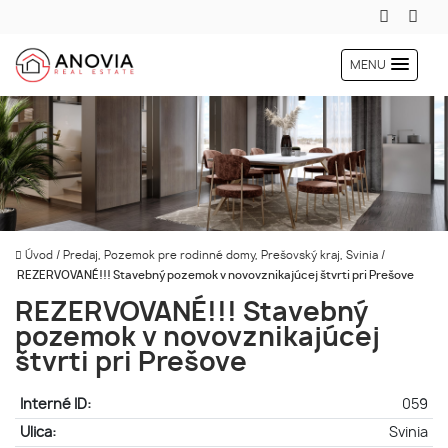
MENU
Úvod
/
Predaj, Pozemok pre rodinné domy, Prešovský kraj, Svinia
/
REZERVOVANÉ!!! Stavebný pozemok v novovznikajúcej štvrti pri Prešove
REZERVOVANÉ!!! Stavebný
pozemok v novovznikajúcej
štvrti pri Prešove
Interné ID:
059
Ulica:
Svinia