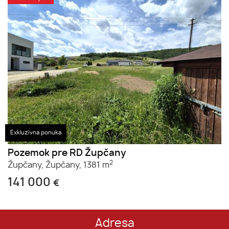
Exkluzívna ponuka
Pozemok pre RD Župčany
2
Župčany,
Župčany,
1381 m
141 000
€
Adresa