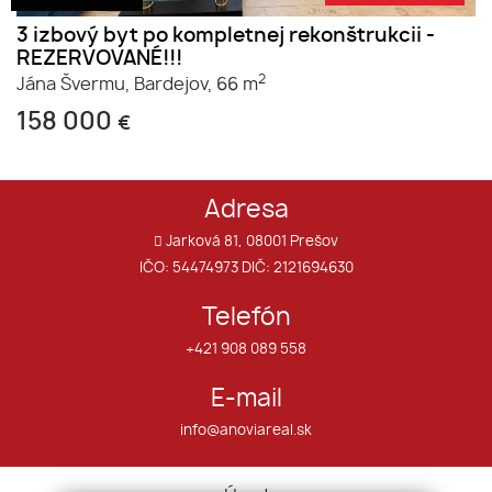
3 izbový byt po kompletnej rekonštrukcii -
REZERVOVANÉ!!!
2
Jána Švermu,
Bardejov,
66 m
158 000
€
Adresa
Jarková 81, 08001 Prešov
IČO: 54474973 DIČ: 2121694630
Telefón
+421 908 089 558
E-mail
info@anoviareal.sk