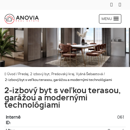
MENU
Úvod
/
Predaj, 2 izbový byt, Prešovský kraj, Vyšná Šebastová
/
2-izbový byt s veľkou terasou, garážou a modernými technológiami
2-izbový byt s veľkou terasou,
garážou a modernými
technológiami
Interné
061
ID: