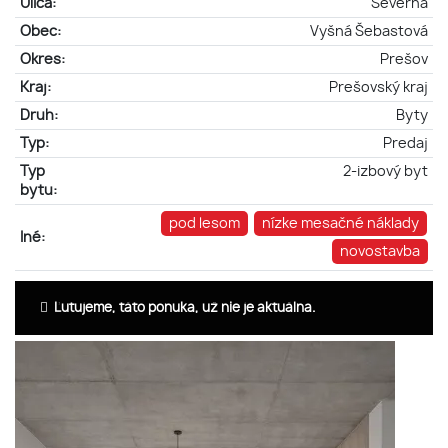
Ulica:
Severná
Obec:
Vyšná Šebastová
Okres:
Prešov
Kraj:
Prešovský kraj
Druh:
Byty
Typ:
Predaj
Typ
2-izbový byt
bytu:
pod lesom
nízke mesačné náklady
Iné:
novostavba
Ľutujeme, táto ponuka, už nie je aktuálna.